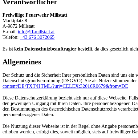
Verantwortlicher
Freiwillige Feuerwehr Millstatt
Marktplatz 8
A-9872 Millstatt
E-mail:
info@ff-millstatt.at
Telefon:
+43 676 3072065
Es ist
kein Datenschutzbeauftragter bestellt
, da dies gesetzlich nic
Allgemeines
Der Schutz und die Sicherheit Ihrer persönlichen Daten sind uns ein 
Datenschutzgrundverordnung (DSGVO). Sie als Nutzer stimmen der D
content/DE/TXT/HTML/?uri=CELEX:32016R0679&from=DE
Diese Datenschutzerklärung bezieht sich nur auf diese Webseite. Falls 
den jeweiligen Umgang mit Ihren Daten. Ihre personenbezogenen Da
den Bestimmungen des österreichischen Datenschutzrechts verarbeit
personenbezogener Daten.
Die Nutzung dieser Webseite ist in der Regel ohne Angabe personen
erhoben werden, erfolgt dies, soweit möglich, stets auf freiwilliger