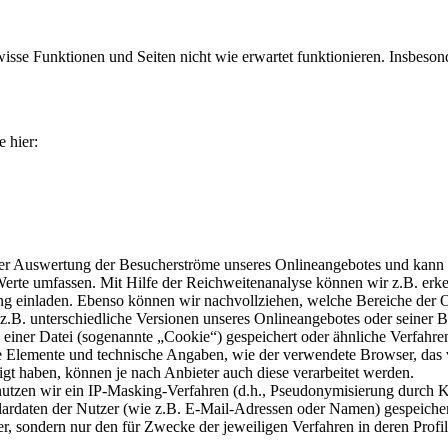
isse Funktionen und Seiten nicht wie erwartet funktionieren. Insbeson
e hier:
er Auswertung der Besucherströme unseres Onlineangebotes und kann V
Werte umfassen. Mit Hilfe der Reichweitenanalyse können wir z.B. erk
ng einladen. Ebenso können wir nachvollziehen, welche Bereiche der 
B. unterschiedliche Versionen unseres Onlineangebotes oder seiner Bes
 einer Datei (sogenannte „Cookie“) gespeichert oder ähnliche Verfah
tzte Elemente und technische Angaben, wie der verwendete Browser, 
igt haben, können je nach Anbieter auch diese verarbeitet werden.
 nutzen wir ein IP-Masking-Verfahren (d.h., Pseudonymisierung durch 
daten der Nutzer (wie z.B. E-Mail-Adressen oder Namen) gespeichert,
zer, sondern nur den für Zwecke der jeweiligen Verfahren in deren Prof