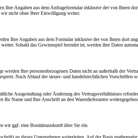
n Ihre Angaben aus dem Anfrageformular inklusive der von Ihnen dor
wir nicht ohne Ihrer Einwilligung weiter.
den Ihre Angaben aus dem Formular inklusive der von Ihnen dort an
 weiter. Sobald das Gewinnspiel beendet ist, werden ihre Daten automat
ge werden Ihre personenbezogenen Daten nicht an außerhalb der Vertr
errt. Nach Ablauf der steuer- und handelsrechtlichen Vorschriften wer
tliche Ausgestaltung oder Änderung des Vertragsverhältnisses erforder
en Ihr Name und Ihre Anschrift an den Warenlieferanten weitergegebe
n wir ggf. eine Bonitätsauskunft über Sie ein.
ift) an dieses Unternehmen weiterleiten. Auf der Basis mathematisch-