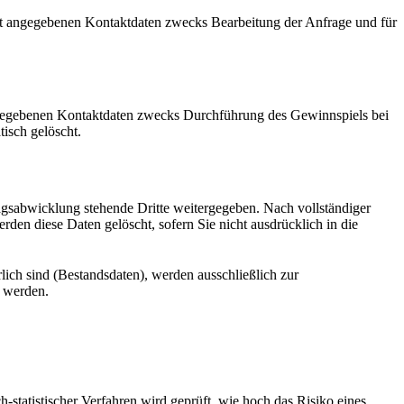
t angegebenen Kontaktdaten zwecks Bearbeitung der Anfrage und für
gegebenen Kontaktdaten zwecks Durchführung des Gewinnspiels bei
isch gelöscht.
agsabwicklung stehende Dritte weitergegeben. Nach vollständiger
den diese Daten gelöscht, sofern Sie nicht ausdrücklich in die
lich sind (Bestandsdaten), werden ausschließlich zur
n werden.
statistischer Verfahren wird geprüft, wie hoch das Risiko eines