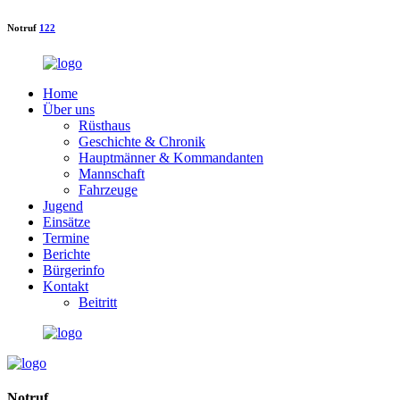
Notruf
122
Home
Über uns
Rüsthaus
Geschichte & Chronik
Hauptmänner & Kommandanten
Mannschaft
Fahrzeuge
Jugend
Einsätze
Termine
Berichte
Bürgerinfo
Kontakt
Beitritt
Notruf