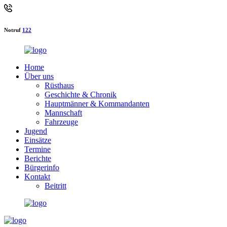
Notruf
122
Home
Über uns
Rüsthaus
Geschichte & Chronik
Hauptmänner & Kommandanten
Mannschaft
Fahrzeuge
Jugend
Einsätze
Termine
Berichte
Bürgerinfo
Kontakt
Beitritt