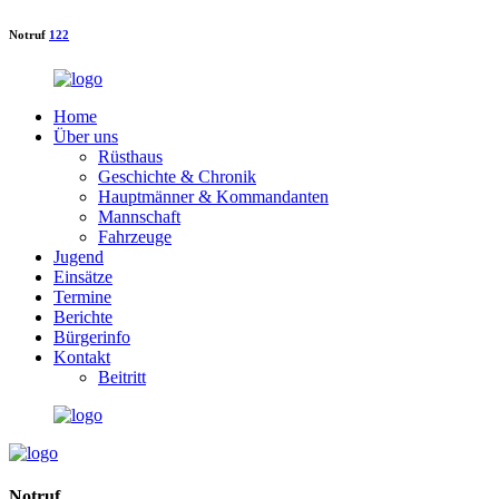
Notruf
122
Home
Über uns
Rüsthaus
Geschichte & Chronik
Hauptmänner & Kommandanten
Mannschaft
Fahrzeuge
Jugend
Einsätze
Termine
Berichte
Bürgerinfo
Kontakt
Beitritt
Notruf