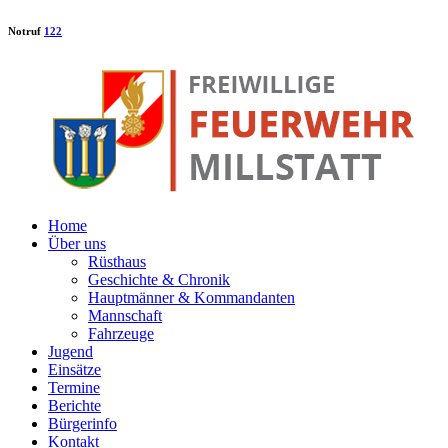
Notruf
122
Home
Über uns
Rüsthaus
Geschichte & Chronik
Hauptmänner & Kommandanten
Mannschaft
Fahrzeuge
Jugend
Einsätze
Termine
Berichte
Bürgerinfo
Kontakt