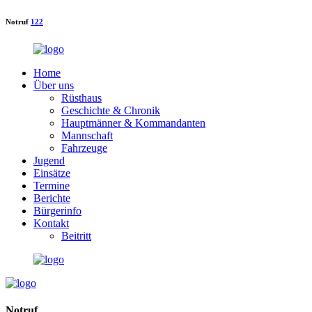
Notruf
122
Home
Über uns
Rüsthaus
Geschichte & Chronik
Hauptmänner & Kommandanten
Mannschaft
Fahrzeuge
Jugend
Einsätze
Termine
Berichte
Bürgerinfo
Kontakt
Beitritt
Notruf