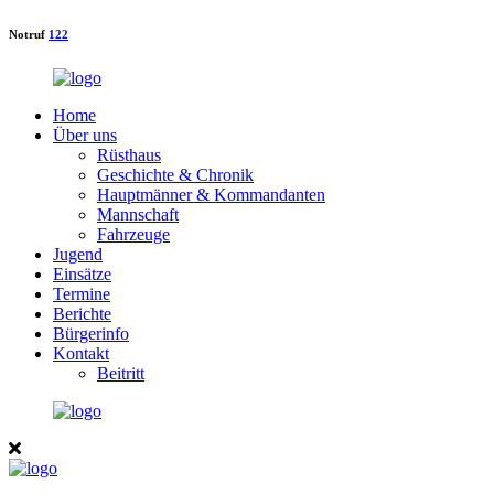
Notruf
122
Home
Über uns
Rüsthaus
Geschichte & Chronik
Hauptmänner & Kommandanten
Mannschaft
Fahrzeuge
Jugend
Einsätze
Termine
Berichte
Bürgerinfo
Kontakt
Beitritt