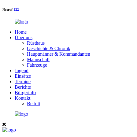
Notruf
122
Home
Über uns
Rüsthaus
Geschichte & Chronik
Hauptmänner & Kommandanten
Mannschaft
Fahrzeuge
Jugend
Einsätze
Termine
Berichte
Bürgerinfo
Kontakt
Beitritt