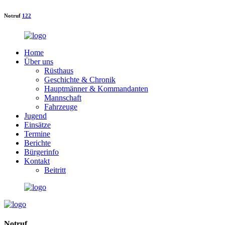
Notruf
122
Home
Über uns
Rüsthaus
Geschichte & Chronik
Hauptmänner & Kommandanten
Mannschaft
Fahrzeuge
Jugend
Einsätze
Termine
Berichte
Bürgerinfo
Kontakt
Beitritt
Notruf