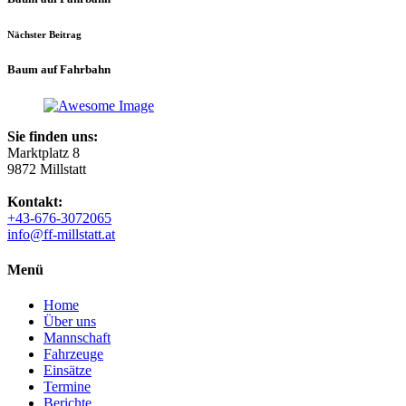
Nächster Beitrag
Baum auf Fahrbahn
Sie finden uns:
Marktplatz 8
9872 Millstatt
Kontakt:
+43-676-3072065
info@ff-millstatt.at
Menü
Home
Über uns
Mannschaft
Fahrzeuge
Einsätze
Termine
Berichte