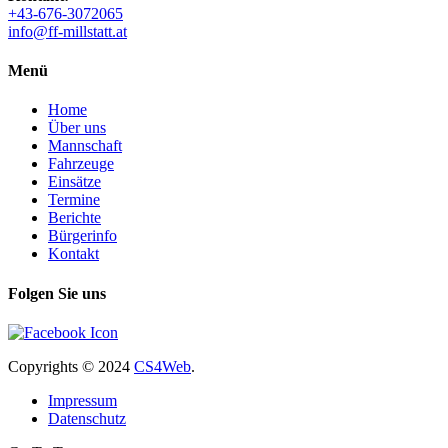
+43-676-3072065
info@ff-millstatt.at
Menü
Home
Über uns
Mannschaft
Fahrzeuge
Einsätze
Termine
Berichte
Bürgerinfo
Kontakt
Folgen Sie uns
Copyrights
© 2024
CS4Web
.
Impressum
Datenschutz