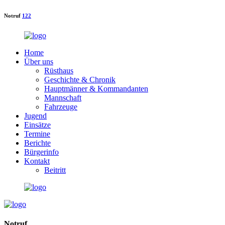
Notruf
122
Home
Über uns
Rüsthaus
Geschichte & Chronik
Hauptmänner & Kommandanten
Mannschaft
Fahrzeuge
Jugend
Einsätze
Termine
Berichte
Bürgerinfo
Kontakt
Beitritt
Notruf