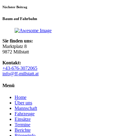
Nächster Beitrag
Baum auf Fahrbahn
Sie finden uns:
Marktplatz 8
9872 Millstatt
Kontakt:
+43-676-3072065
info@ff-millstatt.at
Menü
Home
Über uns
Mannschaft
Fahrzeuge
Einsätze
Termine
Berichte
Bürgerinfo