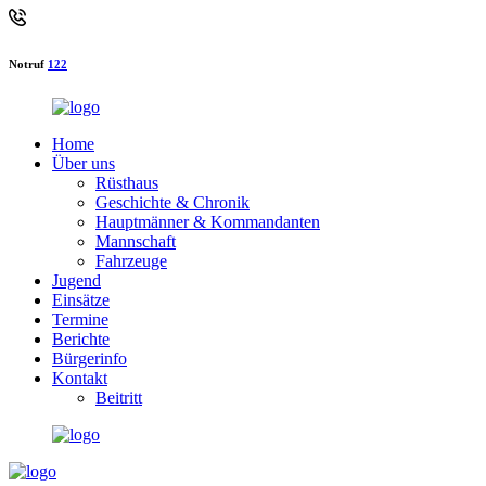
Notruf
122
Home
Über uns
Rüsthaus
Geschichte & Chronik
Hauptmänner & Kommandanten
Mannschaft
Fahrzeuge
Jugend
Einsätze
Termine
Berichte
Bürgerinfo
Kontakt
Beitritt