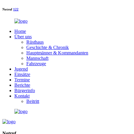
Notruf
122
Home
Über uns
Rüsthaus
Geschichte & Chronik
Hauptmänner & Kommandanten
Mannschaft
Fahrzeuge
Jugend
Einsätze
Termine
Berichte
Bürgerinfo
Kontakt
Beitritt
Notruf