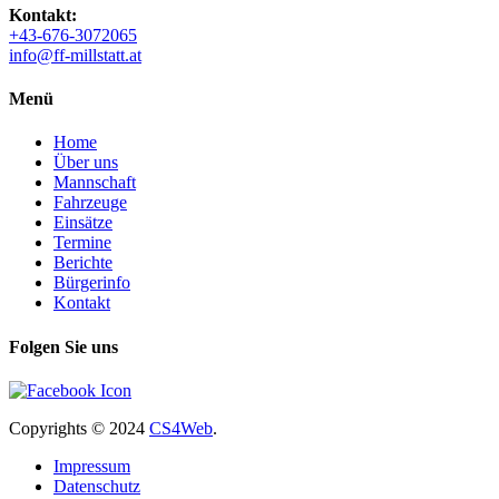
Kontakt:
+43-676-3072065
info@ff-millstatt.at
Menü
Home
Über uns
Mannschaft
Fahrzeuge
Einsätze
Termine
Berichte
Bürgerinfo
Kontakt
Folgen Sie uns
Copyrights
© 2024
CS4Web
.
Impressum
Datenschutz