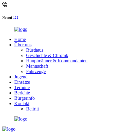
Notruf
122
Home
Über uns
Rüsthaus
Geschichte & Chronik
Hauptmänner & Kommandanten
Mannschaft
Fahrzeuge
Jugend
Einsätze
Termine
Berichte
Bürgerinfo
Kontakt
Beitritt