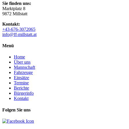
Sie finden uns:
Marktplatz 8
9872 Millstatt
Kontakt:
+43-676-3072065
info@ff-millstatt.at
Menü
Home
Über uns
Mannschaft
Fahrzeuge
Einsätze
Termine
Berichte
Bürgerinfo
Kontakt
Folgen Sie uns