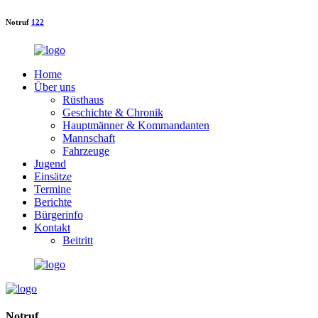
Notruf
122
Home
Über uns
Rüsthaus
Geschichte & Chronik
Hauptmänner & Kommandanten
Mannschaft
Fahrzeuge
Jugend
Einsätze
Termine
Berichte
Bürgerinfo
Kontakt
Beitritt
Notruf