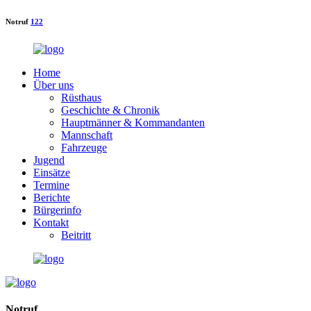
Notruf
122
Home
Über uns
Rüsthaus
Geschichte & Chronik
Hauptmänner & Kommandanten
Mannschaft
Fahrzeuge
Jugend
Einsätze
Termine
Berichte
Bürgerinfo
Kontakt
Beitritt
Notruf