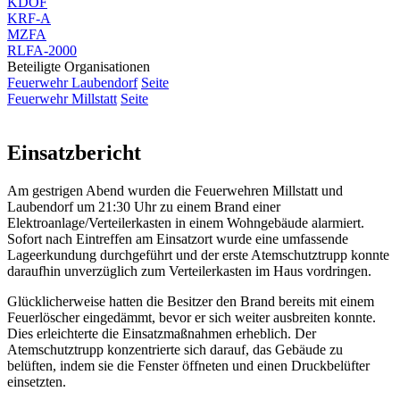
KDOF
KRF-A
MZFA
RLFA-2000
Beteiligte Organisationen
Feuerwehr Laubendorf
Seite
Feuerwehr Millstatt
Seite
Einsatzbericht
Am gestrigen Abend wurden die Feuerwehren Millstatt und
Laubendorf um 21:30 Uhr zu einem Brand einer
Elektroanlage/Verteilerkasten in einem Wohngebäude alarmiert.
Sofort nach Eintreffen am Einsatzort wurde eine umfassende
Lageerkundung durchgeführt und der erste Atemschutztrupp konnte
daraufhin unverzüglich zum Verteilerkasten im Haus vordringen.
Glücklicherweise hatten die Besitzer den Brand bereits mit einem
Feuerlöscher eingedämmt, bevor er sich weiter ausbreiten konnte.
Dies erleichterte die Einsatzmaßnahmen erheblich. Der
Atemschutztrupp konzentrierte sich darauf, das Gebäude zu
belüften, indem sie die Fenster öffneten und einen Druckbelüfter
einsetzten.