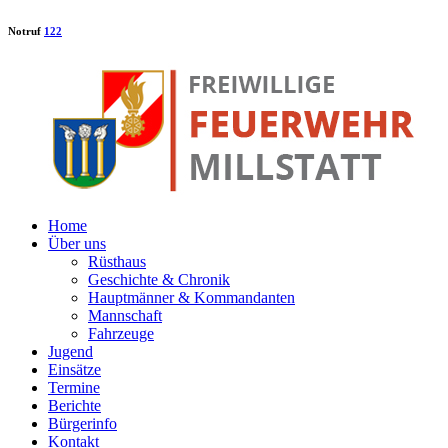
Notruf
122
Home
Über uns
Rüsthaus
Geschichte & Chronik
Hauptmänner & Kommandanten
Mannschaft
Fahrzeuge
Jugend
Einsätze
Termine
Berichte
Bürgerinfo
Kontakt