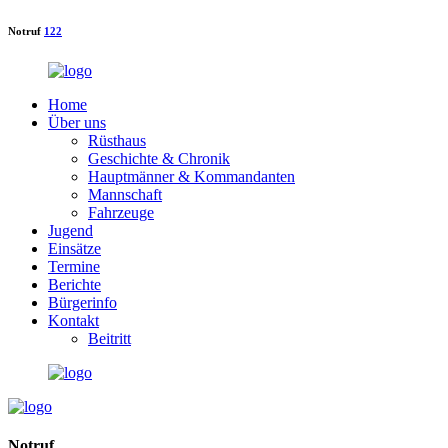
Notruf
122
Home
Über uns
Rüsthaus
Geschichte & Chronik
Hauptmänner & Kommandanten
Mannschaft
Fahrzeuge
Jugend
Einsätze
Termine
Berichte
Bürgerinfo
Kontakt
Beitritt
Notruf