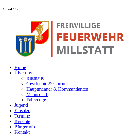
Notruf
122
Home
Über uns
Rüsthaus
Geschichte & Chronik
Hauptmänner & Kommandanten
Mannschaft
Fahrzeuge
Jugend
Einsätze
Termine
Berichte
Bürgerinfo
Kontakt