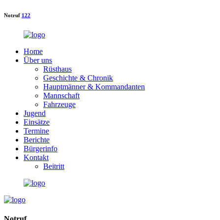
Notruf
122
Home
Über uns
Rüsthaus
Geschichte & Chronik
Hauptmänner & Kommandanten
Mannschaft
Fahrzeuge
Jugend
Einsätze
Termine
Berichte
Bürgerinfo
Kontakt
Beitritt
Notruf