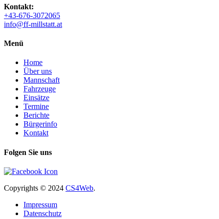
Kontakt:
+43-676-3072065
info@ff-millstatt.at
Menü
Home
Über uns
Mannschaft
Fahrzeuge
Einsätze
Termine
Berichte
Bürgerinfo
Kontakt
Folgen Sie uns
Copyrights
© 2024
CS4Web
.
Impressum
Datenschutz