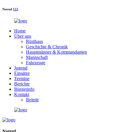
Notruf
122
Home
Über uns
Rüsthaus
Geschichte & Chronik
Hauptmänner & Kommandanten
Mannschaft
Fahrzeuge
Jugend
Einsätze
Termine
Berichte
Bürgerinfo
Kontakt
Beitritt
Notruf