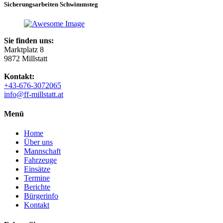
Sicherungsarbeiten Schwimmsteg
Sie finden uns:
Marktplatz 8
9872 Millstatt
Kontakt:
+43-676-3072065
info@ff-millstatt.at
Menü
Home
Über uns
Mannschaft
Fahrzeuge
Einsätze
Termine
Berichte
Bürgerinfo
Kontakt