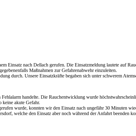
em Einsatz nach Dellach gerufen. Die Einsatzmeldung lautete auf Rau
d gegebenenfalls Maßnahmen zur Gefahrenabwehr einzuleiten.
ndung durch. Unsere Einsatzkräfte begaben sich unter schwerem Atems
en Fehlalarm handelte. Die Rauchentwicklung wurde höchstwahrscheinli
 keine akute Gefahr.
lle gerufen wurde, konnten wir den Einsatz nach ungefähr 30 Minuten wi
rsdorf, welche den Einsatz aber noch während der Anfahrt beenden ko