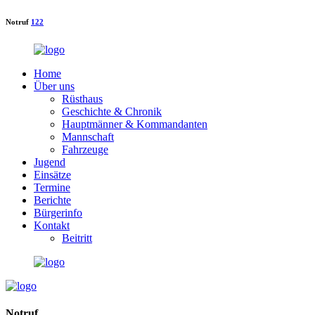
Notruf
122
Home
Über uns
Rüsthaus
Geschichte & Chronik
Hauptmänner & Kommandanten
Mannschaft
Fahrzeuge
Jugend
Einsätze
Termine
Berichte
Bürgerinfo
Kontakt
Beitritt
Notruf