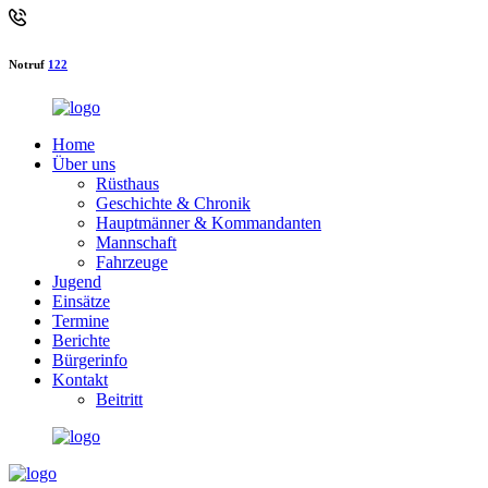
Notruf
122
Home
Über uns
Rüsthaus
Geschichte & Chronik
Hauptmänner & Kommandanten
Mannschaft
Fahrzeuge
Jugend
Einsätze
Termine
Berichte
Bürgerinfo
Kontakt
Beitritt