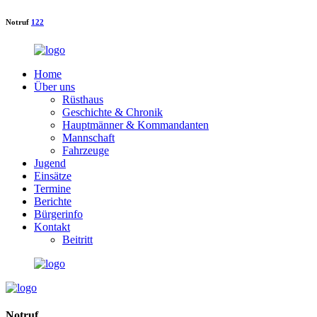
Notruf
122
Home
Über uns
Rüsthaus
Geschichte & Chronik
Hauptmänner & Kommandanten
Mannschaft
Fahrzeuge
Jugend
Einsätze
Termine
Berichte
Bürgerinfo
Kontakt
Beitritt
Notruf