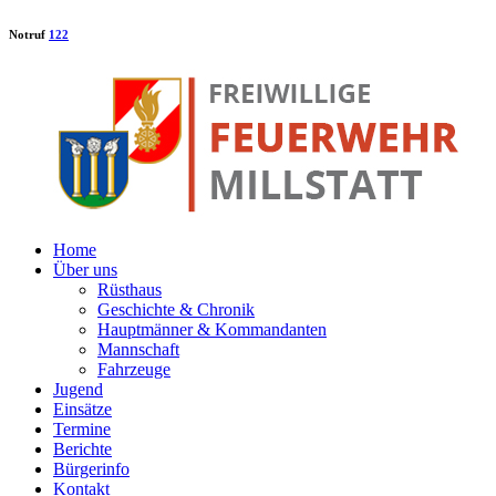
Notruf
122
Home
Über uns
Rüsthaus
Geschichte & Chronik
Hauptmänner & Kommandanten
Mannschaft
Fahrzeuge
Jugend
Einsätze
Termine
Berichte
Bürgerinfo
Kontakt