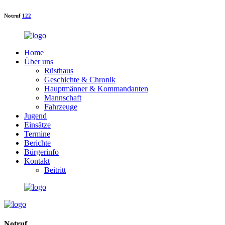
Notruf
122
Home
Über uns
Rüsthaus
Geschichte & Chronik
Hauptmänner & Kommandanten
Mannschaft
Fahrzeuge
Jugend
Einsätze
Termine
Berichte
Bürgerinfo
Kontakt
Beitritt
Notruf