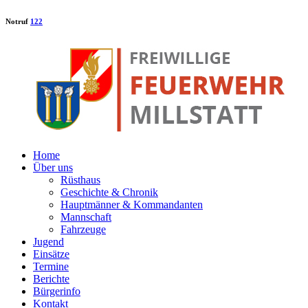
Notruf
122
Home
Über uns
Rüsthaus
Geschichte & Chronik
Hauptmänner & Kommandanten
Mannschaft
Fahrzeuge
Jugend
Einsätze
Termine
Berichte
Bürgerinfo
Kontakt