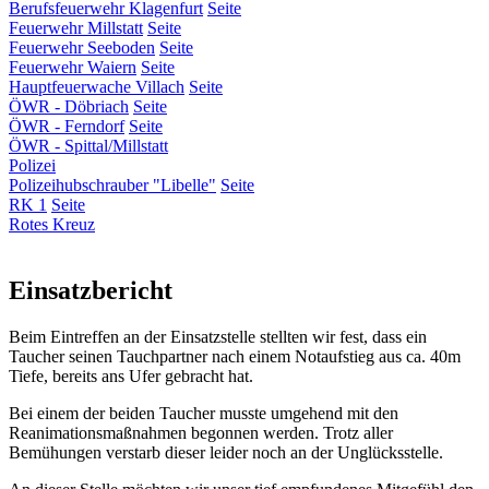
Berufsfeuerwehr Klagenfurt
Seite
Feuerwehr Millstatt
Seite
Feuerwehr Seeboden
Seite
Feuerwehr Waiern
Seite
Hauptfeuerwache Villach
Seite
ÖWR - Döbriach
Seite
ÖWR - Ferndorf
Seite
ÖWR - Spittal/Millstatt
Polizei
Polizeihubschrauber "Libelle"
Seite
RK 1
Seite
Rotes Kreuz
Einsatzbericht
Beim Eintreffen an der Einsatzstelle stellten wir fest, dass ein
Taucher seinen Tauchpartner nach einem Notaufstieg aus ca. 40m
Tiefe, bereits ans Ufer gebracht hat.
Bei einem der beiden Taucher musste umgehend mit den
Reanimationsmaßnahmen begonnen werden. Trotz aller
Bemühungen verstarb dieser leider noch an der Unglücksstelle.