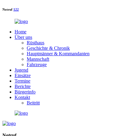
Notruf
122
Home
Über uns
Rüsthaus
Geschichte & Chronik
Hauptmänner & Kommandanten
Mannschaft
Fahrzeuge
Jugend
Einsätze
Termine
Berichte
Bürgerinfo
Kontakt
Beitritt
Notruf