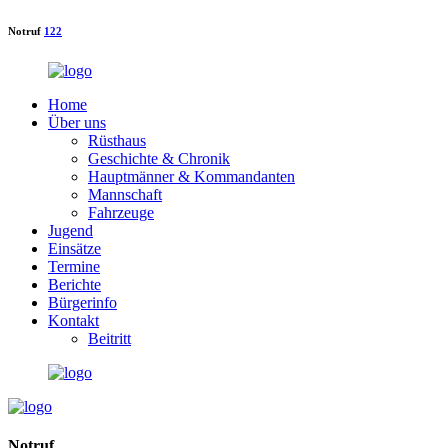
Notruf
122
Home
Über uns
Rüsthaus
Geschichte & Chronik
Hauptmänner & Kommandanten
Mannschaft
Fahrzeuge
Jugend
Einsätze
Termine
Berichte
Bürgerinfo
Kontakt
Beitritt
Notruf