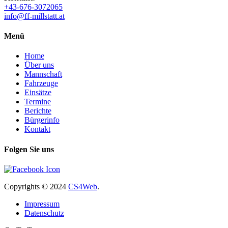
+43-676-3072065
info@ff-millstatt.at
Menü
Home
Über uns
Mannschaft
Fahrzeuge
Einsätze
Termine
Berichte
Bürgerinfo
Kontakt
Folgen Sie uns
Copyrights
© 2024
CS4Web
.
Impressum
Datenschutz