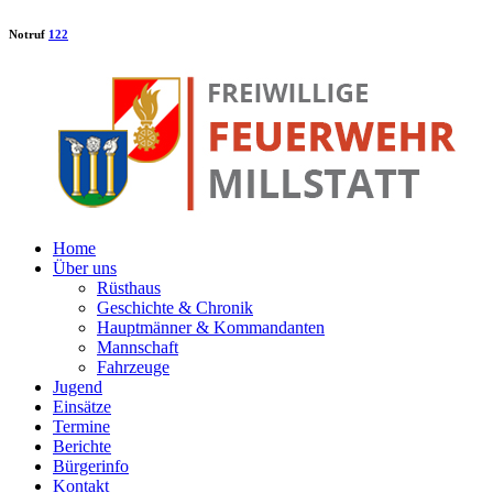
Notruf
122
Home
Über uns
Rüsthaus
Geschichte & Chronik
Hauptmänner & Kommandanten
Mannschaft
Fahrzeuge
Jugend
Einsätze
Termine
Berichte
Bürgerinfo
Kontakt