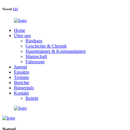
Notruf
122
Home
Über uns
Rüsthaus
Geschichte & Chronik
Hauptmänner & Kommandanten
Mannschaft
Fahrzeuge
Jugend
Einsätze
Termine
Berichte
Bürgerinfo
Kontakt
Beitritt
Notruf