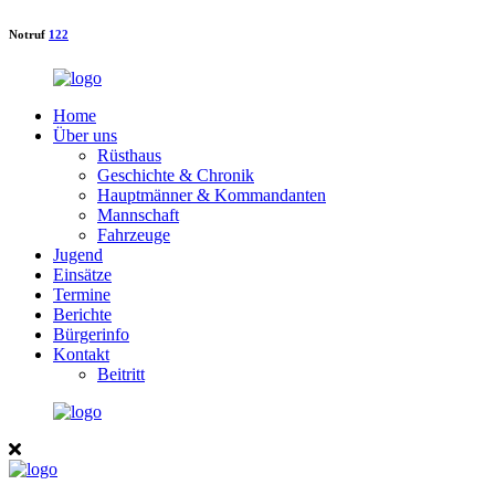
Notruf
122
Home
Über uns
Rüsthaus
Geschichte & Chronik
Hauptmänner & Kommandanten
Mannschaft
Fahrzeuge
Jugend
Einsätze
Termine
Berichte
Bürgerinfo
Kontakt
Beitritt