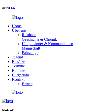
Notruf
122
Home
Über uns
Rüsthaus
Geschichte & Chronik
Hauptmänner & Kommandanten
Mannschaft
Fahrzeuge
Jugend
Einsätze
Termine
Berichte
Bürgerinfo
Kontakt
Beitritt
Notruf