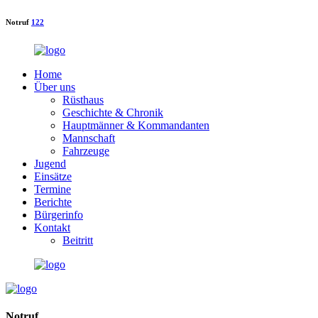
Notruf
122
Home
Über uns
Rüsthaus
Geschichte & Chronik
Hauptmänner & Kommandanten
Mannschaft
Fahrzeuge
Jugend
Einsätze
Termine
Berichte
Bürgerinfo
Kontakt
Beitritt
Notruf