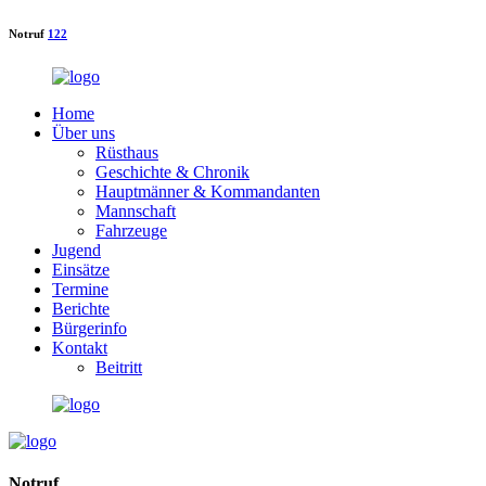
Notruf
122
Home
Über uns
Rüsthaus
Geschichte & Chronik
Hauptmänner & Kommandanten
Mannschaft
Fahrzeuge
Jugend
Einsätze
Termine
Berichte
Bürgerinfo
Kontakt
Beitritt
Notruf