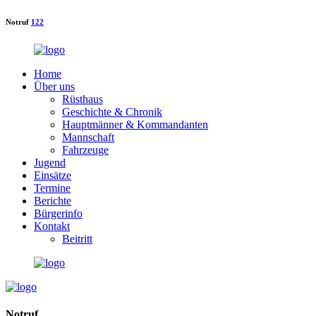
Notruf
122
Home
Über uns
Rüsthaus
Geschichte & Chronik
Hauptmänner & Kommandanten
Mannschaft
Fahrzeuge
Jugend
Einsätze
Termine
Berichte
Bürgerinfo
Kontakt
Beitritt
Notruf