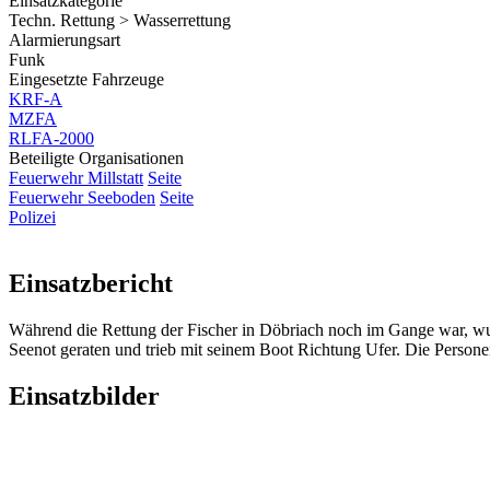
Einsatzkategorie
Techn. Rettung > Wasserrettung
Alarmierungsart
Funk
Eingesetzte Fahrzeuge
KRF-A
MZFA
RLFA-2000
Beteiligte Organisationen
Feuerwehr Millstatt
Seite
Feuerwehr Seeboden
Seite
Polizei
Einsatzbericht
Während die Rettung der Fischer in Döbriach noch im Gange war, wur
Seenot geraten und trieb mit seinem Boot Richtung Ufer. Die Persone
Einsatzbilder