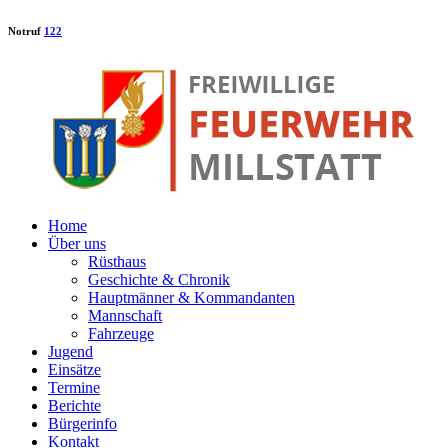
Notruf
122
Home
Über uns
Rüsthaus
Geschichte & Chronik
Hauptmänner & Kommandanten
Mannschaft
Fahrzeuge
Jugend
Einsätze
Termine
Berichte
Bürgerinfo
Kontakt