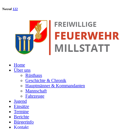
Notruf
122
Home
Über uns
Rüsthaus
Geschichte & Chronik
Hauptmänner & Kommandanten
Mannschaft
Fahrzeuge
Jugend
Einsätze
Termine
Berichte
Bürgerinfo
Kontakt