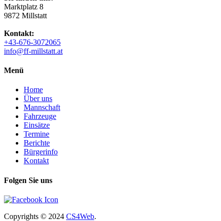
Marktplatz 8
9872 Millstatt
Kontakt:
+43-676-3072065
info@ff-millstatt.at
Menü
Home
Über uns
Mannschaft
Fahrzeuge
Einsätze
Termine
Berichte
Bürgerinfo
Kontakt
Folgen Sie uns
Copyrights
© 2024
CS4Web
.