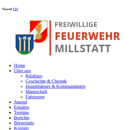
Notruf
122
Home
Über uns
Rüsthaus
Geschichte & Chronik
Hauptmänner & Kommandanten
Mannschaft
Fahrzeuge
Jugend
Einsätze
Termine
Berichte
Bürgerinfo
Kontakt