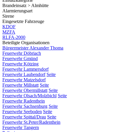
Einsatzkategorie
Brandeinsatz > Almhütte
Alarmierungsart
Sirene
Eingesetzte Fahrzeuge
KDOF
MZFA
RLFA-2000
Beteiligte Organisationen
Bürgermeister Alexander Thoma
Feuerwehr Döbriach
Feuerwehr Gmünd
Feuerwehr Kötzing
Feuerwehr Lammersdorf
Feuerwehr Laubendorf
Seite
Feuerwehr Matzelsdorf
Feuerwehr Millstatt
Seite
Feuerwehr Obermillstatt
Seite
Feuerwehr Olsach/Molzbichl
Seite
Feuerwehr Radenthein
Feuerwehr Sachsenburg
Seite
Feuerwehr Seeboden
Seite
Feuerwehr Spittal/Drau
Seite
Feuerwehr St.Peter/Radenthein
Feuerwehr Tangern