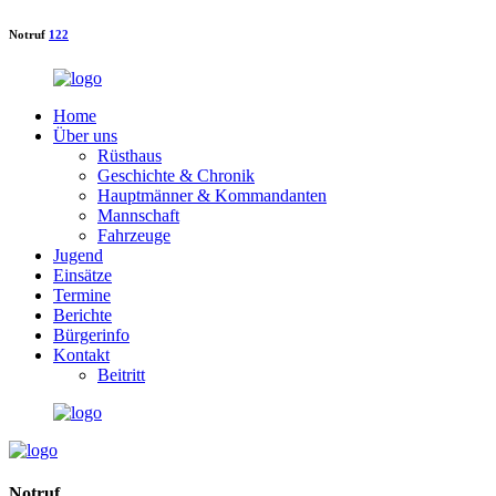
Notruf
122
Home
Über uns
Rüsthaus
Geschichte & Chronik
Hauptmänner & Kommandanten
Mannschaft
Fahrzeuge
Jugend
Einsätze
Termine
Berichte
Bürgerinfo
Kontakt
Beitritt
Notruf