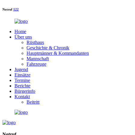
Notruf
122
Home
Über uns
Rüsthaus
Geschichte & Chronik
Hauptmänner & Kommandanten
Mannschaft
Fahrzeuge
Jugend
Einsätze
Termine
Berichte
Bürgerinfo
Kontakt
Beitritt
Notruf