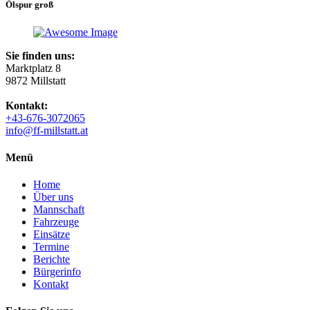
Ölspur groß
Sie finden uns:
Marktplatz 8
9872 Millstatt
Kontakt:
+43-676-3072065
info@ff-millstatt.at
Menü
Home
Über uns
Mannschaft
Fahrzeuge
Einsätze
Termine
Berichte
Bürgerinfo
Kontakt