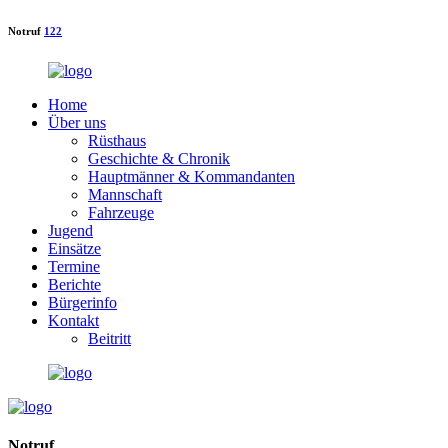
Notruf
122
Home
Über uns
Rüsthaus
Geschichte & Chronik
Hauptmänner & Kommandanten
Mannschaft
Fahrzeuge
Jugend
Einsätze
Termine
Berichte
Bürgerinfo
Kontakt
Beitritt
Notruf