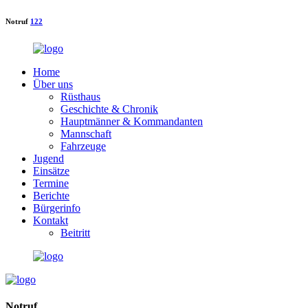
Notruf
122
Home
Über uns
Rüsthaus
Geschichte & Chronik
Hauptmänner & Kommandanten
Mannschaft
Fahrzeuge
Jugend
Einsätze
Termine
Berichte
Bürgerinfo
Kontakt
Beitritt
Notruf