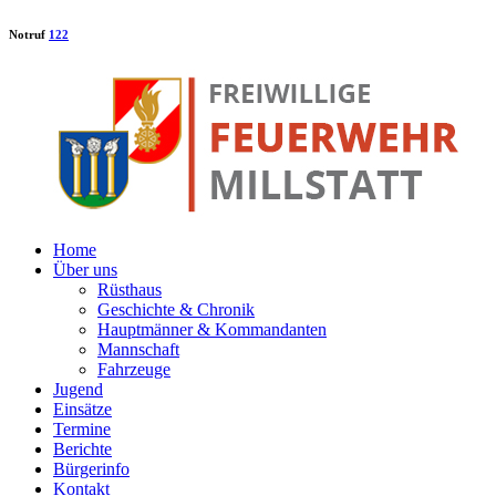
Notruf
122
Home
Über uns
Rüsthaus
Geschichte & Chronik
Hauptmänner & Kommandanten
Mannschaft
Fahrzeuge
Jugend
Einsätze
Termine
Berichte
Bürgerinfo
Kontakt