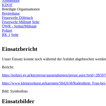
Arbeitsboot
KDOF
Beteiligte Organisationen
Bergrettung
Feuerwehr Döbriach
Feuerwehr Millstatt
Seite
ÖWR - Spittal/Millstatt
Polizei
RK 1
Seite
Einsatzbericht
Unser Einsatz konnte noch während der Anfahrt abgebrochen werden, d
Bericht:
https://polizei.gv.at/ktn/presse/aussendungen/presse.aspx?prid=
https://www.kleinezeitung.at/kaernten/5842638/Radenthein_Frau-bei-S
Bild: Symbolfoto
Einsatzbilder