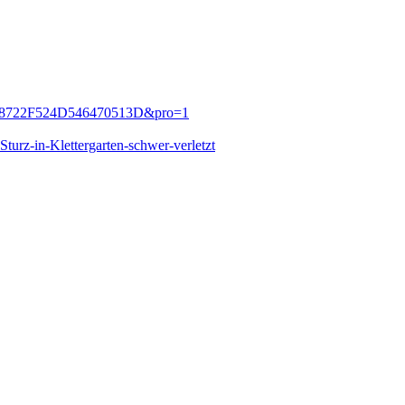
2B5978722F524D546470513D&pro=1
turz-in-Klettergarten-schwer-verletzt