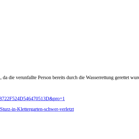
a die verunfallte Person bereits durch die Wasserrettung gerettet wu
2B5978722F524D546470513D&pro=1
turz-in-Klettergarten-schwer-verletzt