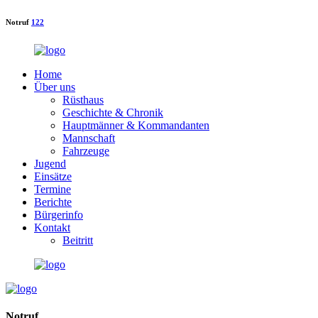
Notruf
122
Home
Über uns
Rüsthaus
Geschichte & Chronik
Hauptmänner & Kommandanten
Mannschaft
Fahrzeuge
Jugend
Einsätze
Termine
Berichte
Bürgerinfo
Kontakt
Beitritt
Notruf