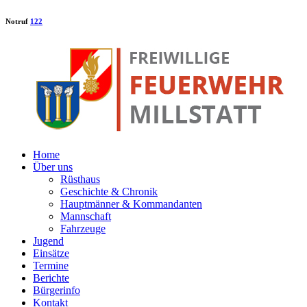
Notruf
122
Home
Über uns
Rüsthaus
Geschichte & Chronik
Hauptmänner & Kommandanten
Mannschaft
Fahrzeuge
Jugend
Einsätze
Termine
Berichte
Bürgerinfo
Kontakt